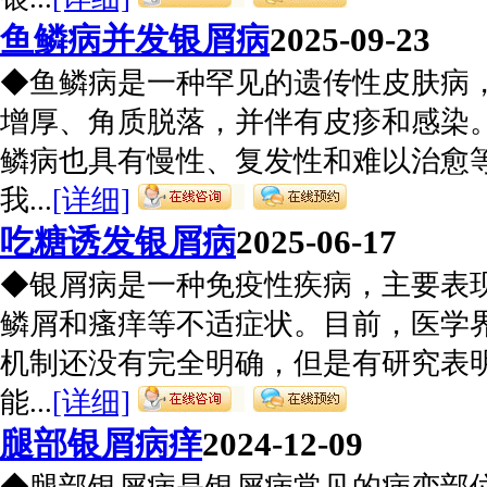
鱼鳞病并发银屑病
2025-09-23
◆鱼鳞病是一种罕见的遗传性皮肤病
增厚、角质脱落，并伴有皮疹和感染
鳞病也具有慢性、复发性和难以治愈
我...
[详细]
吃糖诱发银屑病
2025-06-17
◆银屑病是一种免疫性疾病，主要表
鳞屑和瘙痒等不适症状。目前，医学
机制还没有完全明确，但是有研究表
能...
[详细]
腿部银屑病痒
2024-12-09