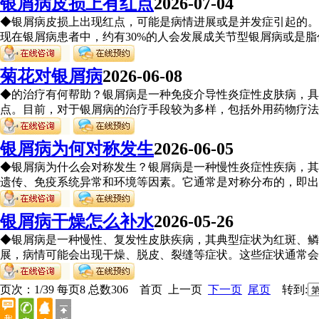
银屑病皮损上有红点
2026-07-04
◆银屑病皮损上出现红点，可能是病情进展或是并发症引起的。
现在银屑病患者中，约有30%的人会发展成关节型银屑病或是脂代
菊花对银屑病
2026-06-08
◆的治疗有何帮助？银屑病是一种免疫介导性炎症性皮肤病，具
点。目前，对于银屑病的治疗手段较为多样，包括外用药物疗法、
银屑病为何对称发生
2026-06-05
◆银屑病为什么会对称发生？银屑病是一种慢性炎症性疾病，其
遗传、免疫系统异常和环境等因素。它通常是对称分布的，即出现
银屑病干燥怎么补水
2026-05-26
◆银屑病是一种慢性、复发性皮肤疾病，其典型症状为红斑、鳞
展，病情可能会出现干燥、脱皮、裂缝等症状。这些症状通常会使
页次：1/39 每页8 总数306 首页 上一页
下一页
尾页
转到: