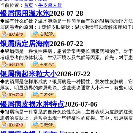
当前位置：
首页
>
牛皮癣人群
银屑病用温水泡
2026-07-28
◆澡有什么好处？温水泡澡是一种简单而有效的银屑病治疗方法
屑病患者的原因：1.缓解皮肤症状：温水泡澡可以缓解瘙痒和干燥
银屑病定居海南
2026-07-22
◆银屑病是一种慢性疾病，患者常常需要长期服药和治疗。对于
考虑患者的身体状况、生活环境以及气候等因素。首先，对于患有
银屑病起米粒大小
2026-07-22
◆的鳞屑是怎样形成的？银屑病是一种慢性、复发性皮肤病，它
厚实、明显边界的鳞屑斑块。这些斑块通常大小不一，有些可以小
银屑病皮损水肿特点
2026-07-06
◆银屑病是一种常见的自身免疫性疾病，主要表现为皮肤的红斑
患者的皮肤上，通常会出现一些特征性的皮损。其中，银屑病皮损