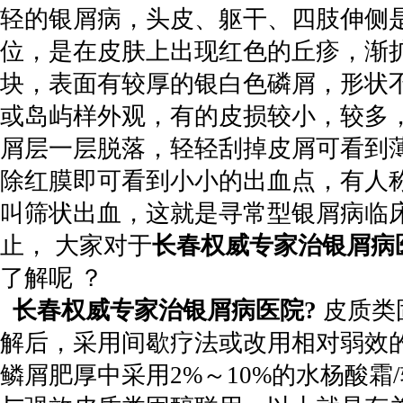
轻的银屑病，头皮、躯干、四肢伸侧
位，是在皮肤上出现红色的丘疹，渐
块，表面有较厚的银白色磷屑，形状
或岛屿样外观，有的皮损较小，较多
屑层一层脱落，轻轻刮掉皮屑可看到
除红膜即可看到小小的出血点，有人
叫筛状出血，这就是寻常型银屑病临
止， 大家对于
长春权威专家治银屑病
了解呢 ？
长春权威专家治银屑病医院?
皮质类
解后，采用间歇疗法或改用相对弱效
鳞屑肥厚中采用2%～10%的水杨酸霜