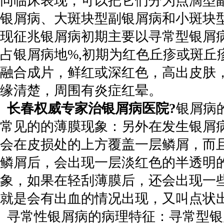
同临床表现，可以把它们分为点滴型
银屑病、大斑块型副银屑病和小斑块
现征兆银屑病初期主要以寻常型银屑
占银屑病地%,初期为红色丘疹或斑丘
融合成片，鲜红或深红色，高出皮肤
缘清楚，周围有炎症红晕。
长春权威专家治银屑病医院?
银屑病
常见的的薄膜现象：另外在发生银屑
会在皮损处的上方覆盖一层鳞屑，而
鳞屑后，会出现一层淡红色的半透明
象，如果在轻刮薄膜后，还会出现一
就是会有出血的情况出现，又叫点状
寻常性银屑病的病理特征：寻常型银