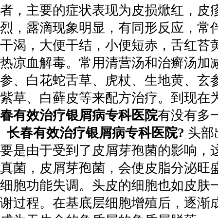
者，主要的症状表现为皮损焮红，皮
烈，露滴现象明显，有同形反应，常
干渴，大便干结，小便短赤，舌红苔
热凉血解毒。常用清营汤和治癣汤加
参、白花蛇舌草、虎杖、生地黄、玄
紫草、白藓皮等来配方治疗。到现在为
春有效治疗银屑病专科医院
有没有多
长春有效治疗银屑病专科医院?
头部
要是由于受到了皮屑芽孢菌的影响，
真菌，皮屑芽孢菌，会使皮脂分泌旺
细胞功能失调。头皮的细胞也如皮肤
谢过程。在基底层细胞增殖后，逐渐