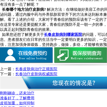
有没有多一点了解呢 ？
长春哪个地方治疗皮肤病?
解决方法：在继续做好美容工作的
泌问题，通过内服中药与外养肌肤双管齐下的方法来达到标本兼
解。看了上述的介绍，大家对于青春痘的预防应该有了一定的了
在这里专家还是要提醒大家，青春痘的预防不是一朝一夕的事，
以真正起到预防青春痘的效果。
如果您还想了解更多关于
长春皮肤病到哪家医院
的问题，可以
息。患者朋友们在日常的生活当中一定要明白更多的知识，一定
强，注意加强身体锻炼，坚持跑步，做操，多动，才能够有效预
上一篇：
长春皮肤病治疗正规医院
下一篇：
长春治疗皮肤病权威医院
刚刚确诊，还未治疗
准备好了，了解费用
皮损加重，如何抑制