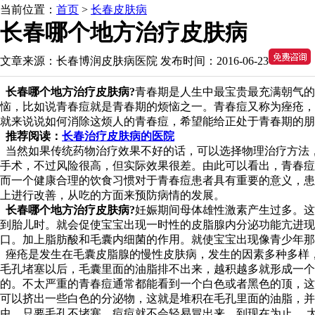
当前位置：
首页
>
长春皮肤病
长春哪个地方治疗皮肤病
文章来源：
长春博润皮肤病医院
发布时间：
2016-06-23
长春哪个地方治疗皮肤病?
青春期是人生中最宝贵最充满朝气的
恼，比如说青春痘就是青春期的烦恼之一。青春痘又称为痤疮，
就来说说如何消除这烦人的青春痘，希望能给正处于青春期的朋
推荐阅读：
长春治疗皮肤病的医院
当然如果传统药物治疗效果不好的话，可以选择物理治疗方法
手术，不过风险很高，但实际效果很差。由此可以看出，青春痘
而一个健康合理的饮食习惯对于青春痘患者具有重要的意义，患
上进行改善，从吃的方面来预防病情的发展。
长春哪个地方治疗皮肤病?
妊娠期间母体雄性激素产生过多。这
到胎儿时。就会促使宝宝出现一时性的皮脂腺内分泌功能亢进现
口。加上脂肪酸和毛囊内细菌的作用。就使宝宝出现像青少年那
痤疮是发生在毛囊皮脂腺的慢性皮肤病，发生的因素多种多样
毛孔堵塞以后，毛囊里面的油脂排不出来，越积越多就形成一个
的。不太严重的青春痘通常都能看到一个白色或者黑色的顶，这
可以挤出一些白色的分泌物，这就是堆积在毛孔里面的油脂，并
虫。只要毛孔不堵塞，痘痘就不会轻易冒出来。到现在为止， 