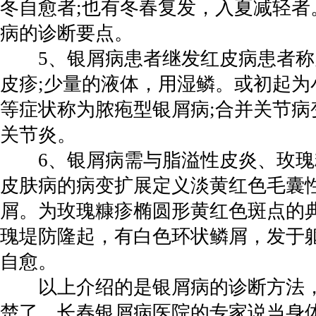
冬自愈者;也有冬春复发，入夏减轻者
病的诊断要点。
5、银屑病患者继发红皮病患者称
皮疹;少量的液体，用湿鳞。或初起为
等症状称为脓疱型银屑病;合并关节病
关节炎。
6、银屑病需与脂溢性皮炎、玫瑰
皮肤病的病变扩展定义淡黄红色毛囊
屑。为玫瑰糠疹椭圆形黄红色斑点的
瑰堤防隆起，有白色环状鳞屑，发于
自愈。
以上介绍的是银屑病的诊断方法，
楚了，长春银屑病医院的专家说当身