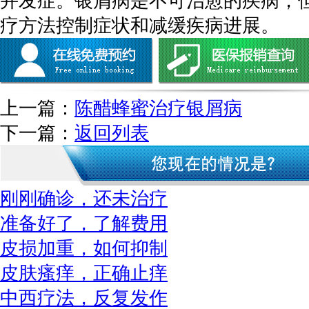
并发症。银屑病是不可治愈的疾病，
疗方法控制症状和减缓疾病进展。
上一篇：
陈醋蜂蜜治疗银屑病
下一篇：
返回列表
刚刚确诊，还未治疗
准备好了，了解费用
皮损加重，如何抑制
皮肤瘙痒，正确止痒
中西疗法，反复发作