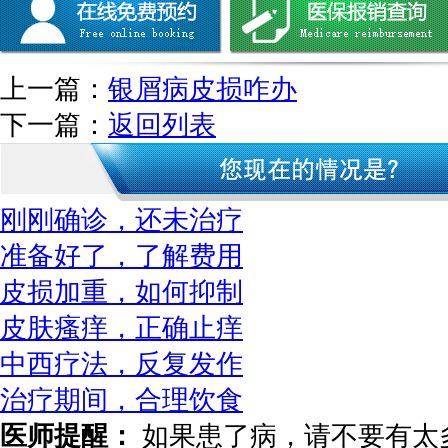
上一篇：
银屑病皮损咋办
下一篇：
返回列表
刚刚确诊，还未治疗
准备好了，了解费用
皮损加重，如何抑制
皮肤瘙痒，正确止痒
中西疗法，反复发作
治疗期间，合理饮食
医师提醒：
如果患了病，请不要有太