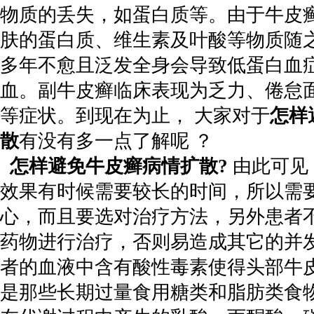
物质的丢失，如蛋白质等。由于牛皮
肤的蛋白质、维生素及叶酸等物质随
多年不愈且泛发全身会导致低蛋白血
血。副牛皮癣临床表现为乏力、倦怠
等症状。到现在为止， 大家对于
怎样
散
有没有多一点了解呢 ？
怎样避免牛皮癣病情扩散?
由此可见
效果有时候需要较长的时间，所以需
心，而且要选对治疗方法，另外患者
药物进行治疗，否则易造成其它的并
者的血液中含有酸性毒素使得头部牛
是那些长期过量食用糖类和脂肪类食