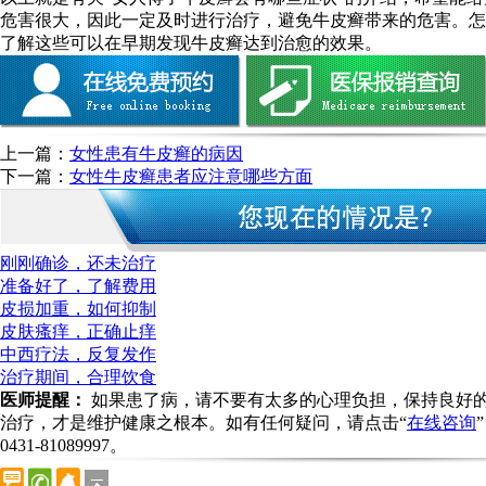
危害很大，因此一定及时进行治疗，避免牛皮癣带来的危害。怎
了解这些可以在早期发现牛皮癣达到治愈的效果。
上一篇：
女性患有牛皮癣的病因
下一篇：
女性牛皮癣患者应注意哪些方面
刚刚确诊，还未治疗
准备好了，了解费用
皮损加重，如何抑制
皮肤瘙痒，正确止痒
中西疗法，反复发作
治疗期间，合理饮食
医师提醒：
如果患了病，请不要有太多的心理负担，保持良好
治疗，才是维护健康之根本。如有任何疑问，请点击“
在线咨询
0431-81089997
。