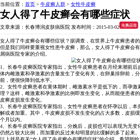
当前位置：
首页
>
牛皮癣人群
>
女性牛皮癣
女人得了牛皮癣会有哪些症状
文章来源：
长春博润皮肤病医院
发布时间：
2015-03-02
女人得了牛皮癣会有哪些症状？据调查，在世界上牛皮癣患者的
但是我们同样要重视女性患牛皮癣，那么，女人得了牛皮癣会有
屑病医院专家的介绍。
1、长春牛皮癣医院专家指出，女性牛皮癣患者在月经来潮前后
体内雌激素和孕激素的含量发生了变化有关，在卵巢排卵前，分
前，便很快降到低水平。
2、女性牛皮癣患者在黄体期时，雌激素水平是低下的，而孕激
理？这样，雌激素和孕激素的比例即发生变化，从而能使患者的
皮癣皮损发生变化。
3、长春牛皮癣医院专家指出，女性牛皮癣患者在怀孕以后，本
解或者加重。其中，牛皮癣皮损不发生变化的占大多数，皮损缓
个月以内。
4、长春牛皮癣医院专家指出，分娩后，皮损也可以表现为无变
仍然占较大比例，而加重的反过来却明显的比缓解的多了起来。
以上就是有关“女人得了牛皮癣会有哪些症状”的介绍，希望能